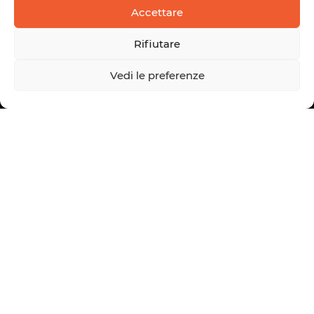
Accettare
Rifiutare
Vedi le preferenze
CHI SIAMO
UNA TECNOLOGIA BREVETTATA
IL NOSTRO IMPEGNO