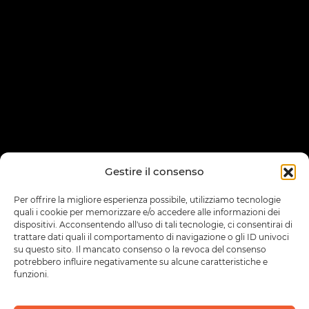
Gestire il consenso
Per offrire la migliore esperienza possibile, utilizziamo tecnologie
quali i cookie per memorizzare e/o accedere alle informazioni dei
dispositivi. Acconsentendo all'uso di tali tecnologie, ci consentirai di
trattare dati quali il comportamento di navigazione o gli ID univoci
su questo sito. Il mancato consenso o la revoca del consenso
potrebbero influire negativamente su alcune caratteristiche e
funzioni.