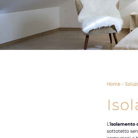
Home
>
Soluz
Iso
L’
isolamento d
sottotetto sen