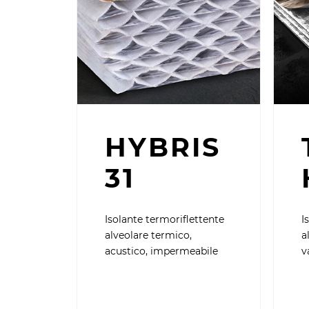
HYBRIS
31
Isolante termoriflettente
I
alveolare termico,
a
acustico, impermeabile
v