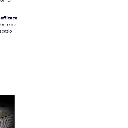
oni di
 efficace
cono una
spazio