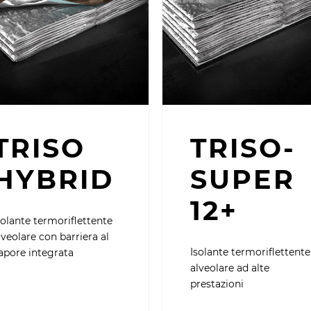
TRISO
TRISO-
HYBRID
SUPER
12+
solante termoriflettente
lveolare con barriera al
Isolante termoriflettente
apore integrata
alveolare ad alte
prestazioni