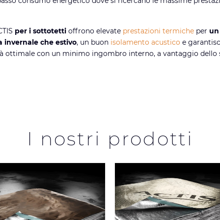
basso consumo energetico dove si ricercano le massime prestazi
ACTIS
per i sottotetti
offrono elevate
prestazioni termiche
per
un
a invernale che estivo
, un buon
isolamento acustico
e garantis
à ottimale con un minimo ingombro interno, a vantaggio dello 
I nostri prodotti