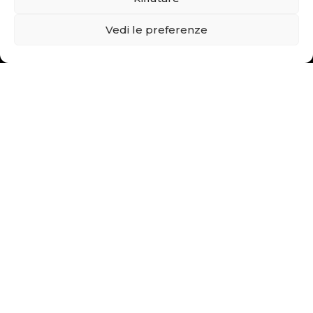
Vedi le preferenze
Avete una domanda, un progetto ?
CONTATTACI !