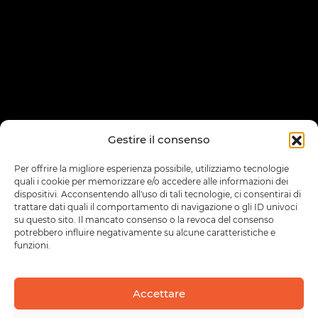
Gestire il consenso
Per offrire la migliore esperienza possibile, utilizziamo tecnologie
quali i cookie per memorizzare e/o accedere alle informazioni dei
dispositivi. Acconsentendo all'uso di tali tecnologie, ci consentirai di
trattare dati quali il comportamento di navigazione o gli ID univoci
su questo sito. Il mancato consenso o la revoca del consenso
potrebbero influire negativamente su alcune caratteristiche e
funzioni.
Accettare