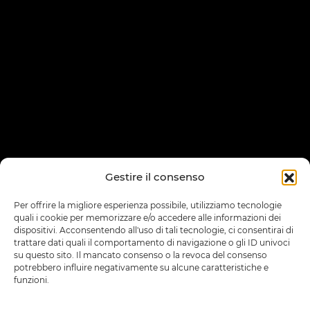
Gestire il consenso
Per offrire la migliore esperienza possibile, utilizziamo tecnologie
quali i cookie per memorizzare e/o accedere alle informazioni dei
dispositivi. Acconsentendo all'uso di tali tecnologie, ci consentirai di
trattare dati quali il comportamento di navigazione o gli ID univoci
su questo sito. Il mancato consenso o la revoca del consenso
potrebbero influire negativamente su alcune caratteristiche e
funzioni.