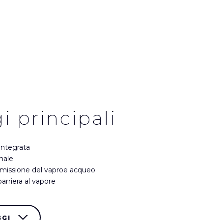
i principali
integrata
male
asmissione del vaproe acqueo
rriera al vapore
GGI