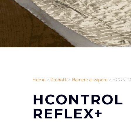
Home
>
Prodotti
>
Barriere al vapore
>
HCONTR
HCONTROL
REFLEX+