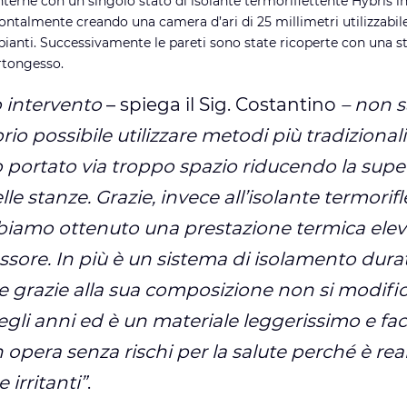
nterne con un singolo stato di isolante termoriflettente Hybris in
ntalmente creando una camera d’ari di 25 millimetri utilizzabile
pianti. Successivamente le pareti sono state ricoperte con una s
rtongesso.
 intervento
– spiega il Sig. Costantino
– non 
rio possibile utilizzare metodi più tradizional
 portato via troppo spazio riducendo la super
lle stanze. Grazie, invece all’isolante termorif
biamo ottenuto una prestazione termica elev
sore. In più è un sistema di isolamento dura
 grazie alla sua composizione non si modifica
gli anni ed è un materiale leggerissimo e fac
 opera senza rischi per la salute perché è rea
 irritanti”
.