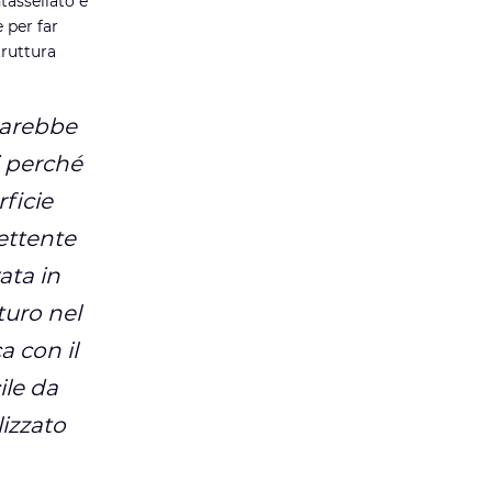
tassellato e
 per far
truttura
sarebbe
i perché
ficie
lettente
ata in
turo nel
 con il
ile da
lizzato