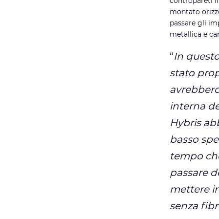
contropareti i
montato orizzo
passare gli im
metallica e ca
“
In questo
stato prop
avrebbero
interna de
Hybris ab
basso spes
tempo che
passare de
mettere in
senza fibre