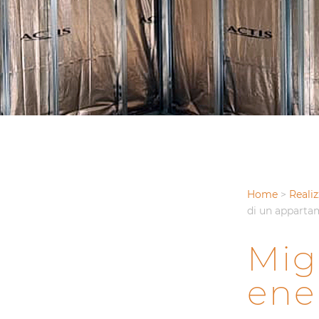
Home
>
Realiz
di un apparta
Mig
ene