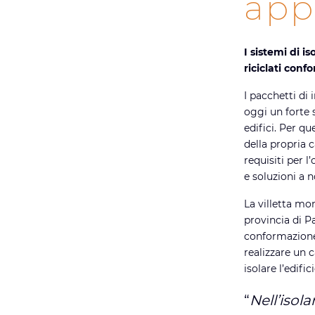
app
I sistemi di 
riciclati conf
I pacchetti di 
oggi un forte 
edifici. Per q
della propria 
requisiti per l
e soluzioni a 
La villetta mo
provincia di Pa
conformazione 
realizzare un 
isolare l’edifi
“
Nell’isola