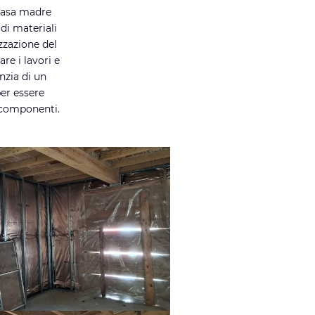
 casa madre
di materiali
izzazione del
re i lavori e
nzia di un
er essere
e componenti.