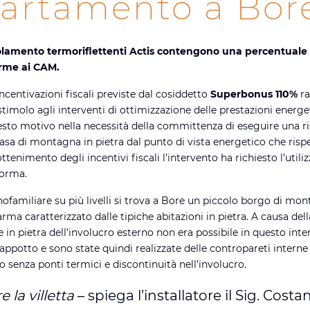
artamento a Bor
isolamento termoriflettenti Actis contengono una percentuale 
orme ai CAM.
incentivazioni fiscali previste dal cosiddetto
Superbonus 110%
ra
stimolo agli interventi di ottimizzazione delle prestazioni energe
uesto motivo nella necessità della committenza di eseguire una r
casa di montagna in pietra dal punto di vista energetico che rispe
’ottenimento degli incentivi fiscali l’intervento ha richiesto l’utili
norma.
nofamiliare su più livelli si trova a Bore un piccolo borgo di mo
rma caratterizzato dalle tipiche abitazioni in pietra. A causa dell
in pietra dell’involucro esterno non era possibile in questo int
cappotto e sono state quindi realizzate delle contropareti interne
cio senza ponti termici e discontinuità nell’involucro.
re la villetta
– spiega l’installatore il Sig. Costa