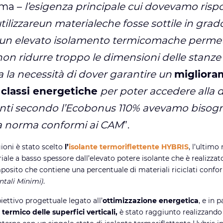
rma –
l’esigenza principale cui dovevamo risp
utilizzareun materialeche fosse sottile in grad
 un elevato isolamento termicomache perme
on ridurre troppo le dimensioni delle stanze 
ta la necessità di dover garantire un
migliora
classi energetiche
per poter accedere alla 
venti secondo l’Ecobonus 110% avevamo bisog
 a norma conformi ai CAM
”.
ioni è stato scelto
l’
isolante termoriflettente HYBRIS
, l’ultimo
iale a basso spessore dall’elevato potere isolante che è realizza
osito che contiene una percentuale di materiali riciclati conf
ntali Minimi)
.
biettivo progettuale legato all’
ottimizzazione energetica
, e in 
termico delle superfici verticali,
è stato raggiunto realizzando 