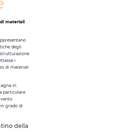
e
di materiali
ppresentano
tiche degli
istrutturazione
ttasse i
zzo di materiali
ntagna in
a particolare
ervento
 in grado di
ntino della