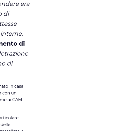
ondere era
o di
ttesse
interne.
mento di
detrazione
no di
 nato in casa
to con un
orme ai CAM
particolare
delle