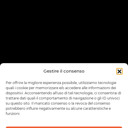
Gestire il consenso
Per offrire la migliore esperienza possibile, utilizziamo tecnologie
quali i cookie per memorizzare e/o accedere alle informazioni dei
dispositivi. Acconsentendo all'uso di tali tecnologie, ci consentirai di
trattare dati quali il comportamento di navigazione o gli ID univoci
su questo sito. Il mancato consenso o la revoca del consenso
potrebbero influire negativamente su alcune caratteristiche e
funzioni.