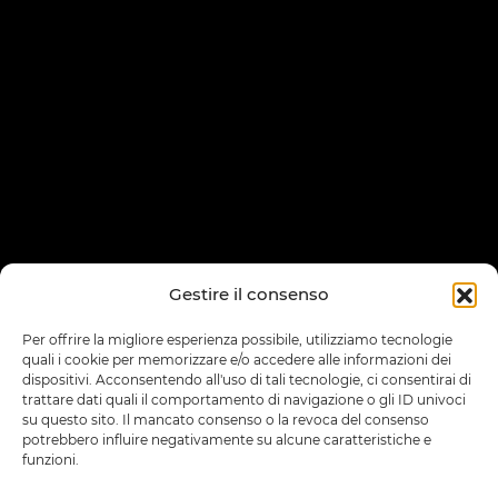
Gestire il consenso
Per offrire la migliore esperienza possibile, utilizziamo tecnologie
quali i cookie per memorizzare e/o accedere alle informazioni dei
dispositivi. Acconsentendo all'uso di tali tecnologie, ci consentirai di
trattare dati quali il comportamento di navigazione o gli ID univoci
su questo sito. Il mancato consenso o la revoca del consenso
potrebbero influire negativamente su alcune caratteristiche e
funzioni.