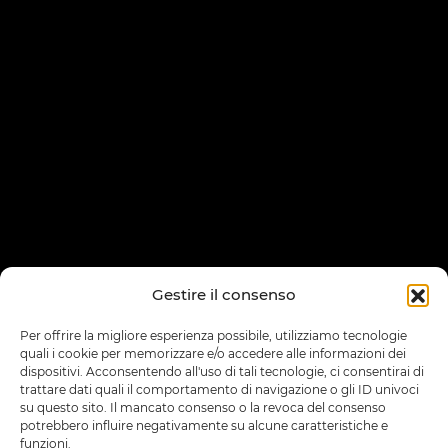
Gestire il consenso
Per offrire la migliore esperienza possibile, utilizziamo tecnologie
quali i cookie per memorizzare e/o accedere alle informazioni dei
dispositivi. Acconsentendo all'uso di tali tecnologie, ci consentirai di
trattare dati quali il comportamento di navigazione o gli ID univoci
su questo sito. Il mancato consenso o la revoca del consenso
potrebbero influire negativamente su alcune caratteristiche e
funzioni.