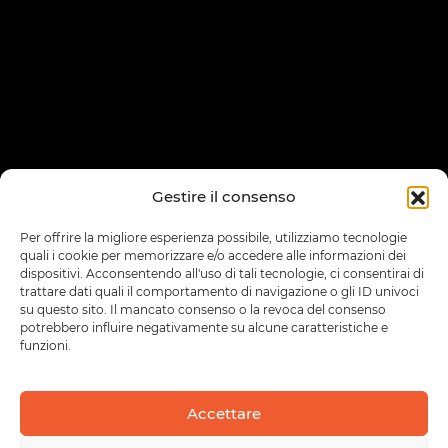
Gestire il consenso
Per offrire la migliore esperienza possibile, utilizziamo tecnologie
quali i cookie per memorizzare e/o accedere alle informazioni dei
dispositivi. Acconsentendo all'uso di tali tecnologie, ci consentirai di
trattare dati quali il comportamento di navigazione o gli ID univoci
su questo sito. Il mancato consenso o la revoca del consenso
potrebbero influire negativamente su alcune caratteristiche e
funzioni.
Accettare