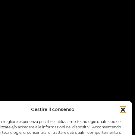
Gestire il consenso
la migliore esperienza possibile, utilizziamo tecnologie quali i cookie
zare e/o accedere alle informazioni dei dispositivi. Acconsentendo
ali tecnologie, ci consentirai di trattare dati quali il comportamento di