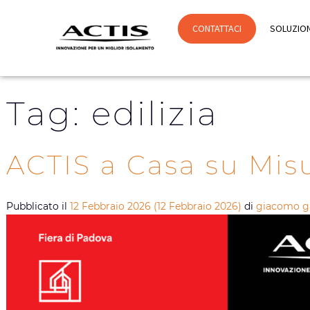
CONTATTACI
SOLUZION
Tag:
edilizia
ACTIS a Casa su Mis
Pubblicato il
12 Febbraio 2026
(12 Febbraio 2026)
di
giacomo ga